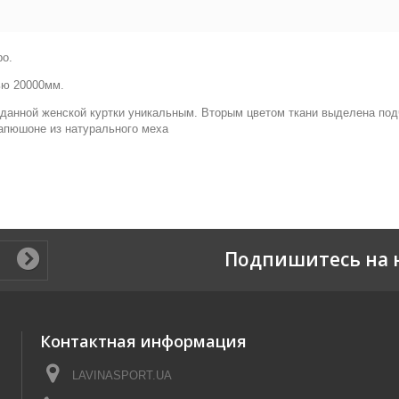
ро.
ью 20000мм.
данной женской куртки уникальным. Вторым цветом ткани выделена по
апюшоне из натурального меха
Подпишитесь на 
Контактная информация
LAVINASPORT.UA