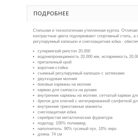
ПОДРОБНЕЕ
Стильная и технологичная утепленная куртка. Отлича
контрастные цвета подчеркивают спортивный стиль, а 
регулируемый капюшон и снегозащитная юбка - обеспе
супермягкий рипстоп 20,000
водонепроницаемость 20,000 мм, испаряемость 20,00
приталенный крой
воротник-стойка
съемный регулируемый капюшон с затяжками
двухходовая молния
боковые карманы на молнии
карман для скипасса на рукаве
внутренние карманы на молнии, сетчатый карман дл
брелок для ключей с интегрированной салфеткой дл
внутренние трикотажные манжеты
снегозащитная юбка
серебристая металлическая фурнитура
подклад: 100% полиамид
наполнитель: 90% гусиный пух, 10% перо
длина: 74 см