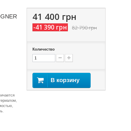
41 400 грн
BOGNER
-41 390 грн
82 790 грн
Количество
В корзину
личается
териалом,
мостью,
ь.