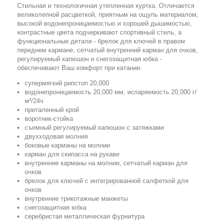
Стильная и технологичная утепленная куртка. Отличается
великолепной расцветкой, приятным на ощупь материалом,
высокой водонепроницаемостью и хорошей дышимостью,
контрастные цвета подчеркивают спортивный стиль, а
функциональные детали - брелок для ключей в правом
переднем кармане, сетчатый внутренний карман для очков,
регулируемый капюшон и снегозащитная юбка -
обеспечивают Ваш комфорт при катании.
супермягкий рипстоп 20,000
водонепроницаемость 20,000 мм, испаряемость 20,000 г/
м²/24ч
приталенный крой
воротник-стойка
съемный регулируемый капюшон с затяжками
двухходовая молния
боковые карманы на молнии
карман для скипасса на рукаве
внутренние карманы на молнии, сетчатый карман для
очков
брелок для ключей с интегрированной салфеткой для
очков
внутренние трикотажные манжеты
снегозащитная юбка
серебристая металлическая фурнитура