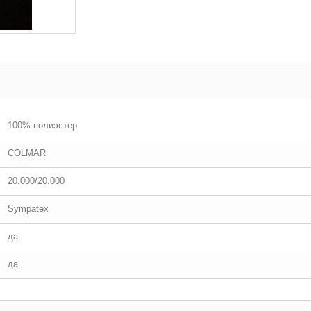
100% полиэстер
COLMAR
20.000/20.000
Sympatex
да
да