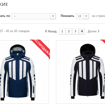
КИЕ
ать по
Показать
на стран
--
12
37 - 45 из 45 товаров
Назад
1
2
3
4
Далее
РАСПРОДАЖА!
Р